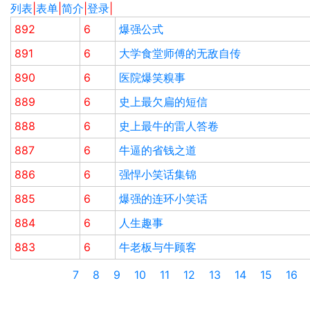
列表
|
表单
|
简介
|
登录
|
892
6
爆强公式
891
6
大学食堂师傅的无敌自传
890
6
医院爆笑糗事
889
6
史上最欠扁的短信
888
6
史上最牛的雷人答卷
887
6
牛逼的省钱之道
886
6
强悍小笑话集锦
885
6
爆强的连环小笑话
884
6
人生趣事
883
6
牛老板与牛顾客
7
8
9
10
11
12
13
14
15
16