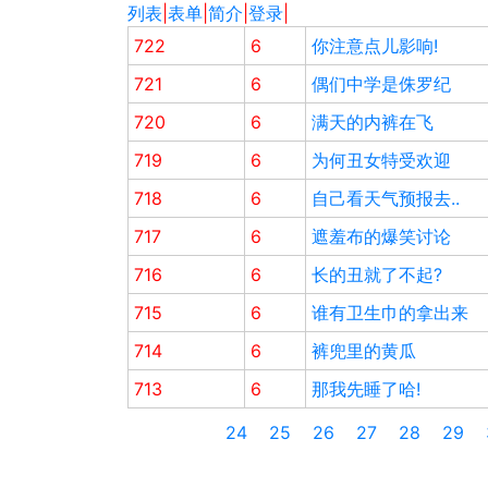
列表
|
表单
|
简介
|
登录
|
722
6
你注意点儿影响!
721
6
偶们中学是侏罗纪
720
6
满天的内裤在飞
719
6
为何丑女特受欢迎
718
6
自己看天气预报去..
717
6
遮羞布的爆笑讨论
716
6
长的丑就了不起?
715
6
谁有卫生巾的拿出来
714
6
裤兜里的黄瓜
713
6
那我先睡了哈!
24
25
26
27
28
29