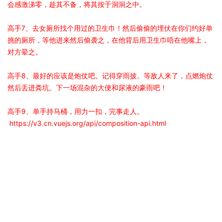
会感激涕零，趁其不备，将其按于洞洞之中。
高手7、去女厕所找个用过的卫生巾！然后偷偷的埋伏在你们约好单
挑的厕所，等他进来然后偷袭之，在他背后用卫生巾唔在他嘴上，
对方晕之。
高手8、最好的应该是炮仗吧。记得穿雨披。等敌人来了，点燃炮仗
然后丢进粪坑。下一场混杂的大便和尿液的豪雨吧！
高手9、单手持马桶，用力一扣，完事走人。
https://v3.cn.vuejs.org/api/composition-api.html