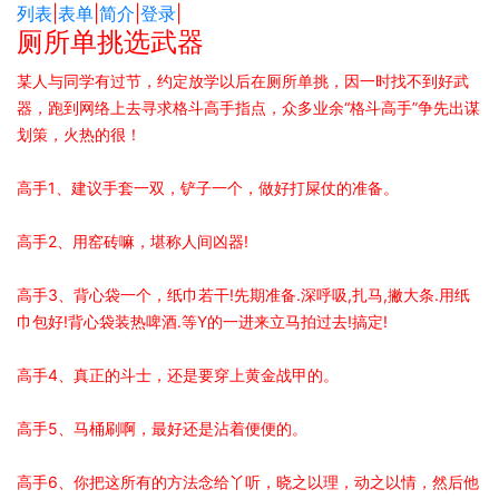
列表
|
表单
|
简介
|
登录
|
厕所单挑选武器
某人与同学有过节，约定放学以后在厕所单挑，因一时找不到好武
器，跑到网络上去寻求格斗高手指点，众多业余“格斗高手”争先出谋
划策，火热的很！
高手1、建议手套一双，铲子一个，做好打屎仗的准备。
高手2、用窑砖嘛，堪称人间凶器!
高手3、背心袋一个，纸巾若干!先期准备.深呼吸,扎马,撇大条.用纸
巾包好!背心袋装热啤酒.等Y的一进来立马拍过去!搞定!
高手4、真正的斗士，还是要穿上黄金战甲的。
高手5、马桶刷啊，最好还是沾着便便的。
高手6、你把这所有的方法念给丫听，晓之以理，动之以情，然后他