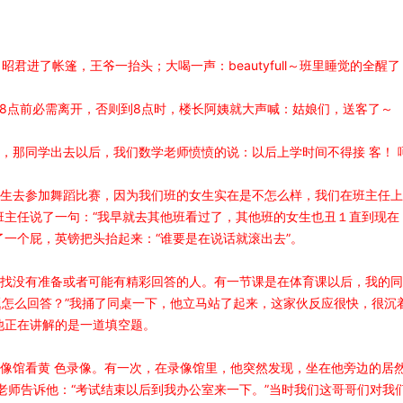
君进了帐篷，王爷一抬头；大喝一声：beautyfull～班里睡觉的全醒了
8点前必需离开，否则到8点时，楼长阿姨就大声喊：姑娘们，送客了～
，那同学出去以后，我们数学老师愤愤的说：以后上学时间不得接 客！ 
女生去参加舞蹈比赛，因为我们班的女生实在是不怎么样，我们在班主任
班主任说了一句：“我早就去其他班看过了，其他班的女生也丑１直到现在
一个屁，英镑把头抬起来：“谁要是在说话就滚出去”。
老找没有准备或者可能有精彩回答的人。有一节课是在体育课以后，我的
题怎么回答？”我捅了同桌一下，他立马站了起来，这家伙反应很快，很沉
他正在讲解的是一道填空题。
录像馆看黄 色录像。有一次，在录像馆里，他突然发现，坐在他旁边的居
老师告诉他：“考试结束以后到我办公室来一下。”当时我们这哥哥们对我们