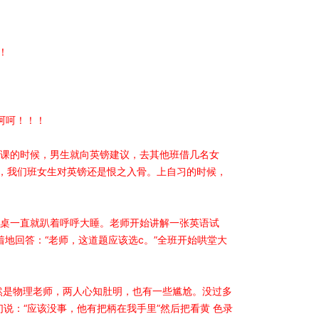
！
呵呵！！！
上课的时候，男生就向英镑建议，去其他班借几名女
，我们班女生对英镑还是恨之入骨。上自习的时候，
同桌一直就趴着呼呼大睡。老师开始讲解一张英语试
着地回答：“老师，这道题应该选c。”全班开始哄堂大
然是物理老师，两人心知肚明，也有一些尴尬。没过多
说：“应该没事，他有把柄在我手里”然后把看黄 色录