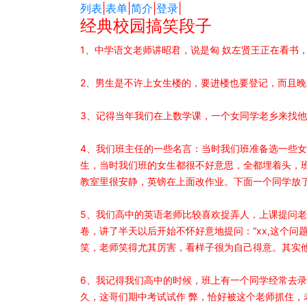
列表
|
表单
|
简介
|
登录
|
经典校园搞笑段子
1、中学语文老师讲昭君，说是匈 奴左贤王正在看书，昭
2、男生是不许上女生楼的，要进楼也要登记，而且晚
3、记得当年我们在上数学课，一个女同学老乡来找他
4、我们班主任的一些名言：当时我们班准备选一些
生，当时我们班的女生都很不好意思，全都埋着头，
教室里很安静，英镑在上面改作业。下面一个同学放了
5、我们高中的英语老师比较喜欢捉弄人，上课提问
卷，讲了半天以后开始不怀好意地提问：“xx,这个问
笑，老师笑得尤其厉害，看样子很为自己得意。其实
6、我记得我们高中的时候，班上有一个同学经常去
久，这哥们期中考试试作 弊，恰好被这个老师抓住，