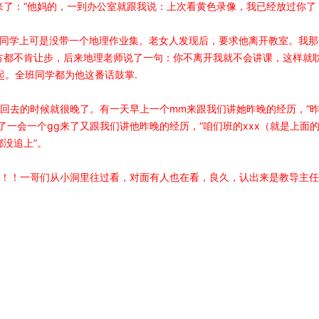
来了：“他妈的，一到办公室就跟我说：上次看黄色录像，我已经放过你了
一同学上可是没带一个地理作业集。老女人发现后，要求他离开教室。我
方都不肯让步，后来地理老师说了一句：你不离开我就不会讲课，这样就
一起。全班同学都为他这番话鼓掌.
回去的时候就很晚了。有一天早上一个mm来跟我们讲她昨晚的经历，“
了一会一个gg来了又跟我们讲他昨晚的经历，“咱们班的xxx（就是上
没追上”。
嘿！！一哥们从小洞里往过看，对面有人也在看，良久，认出来是教导主