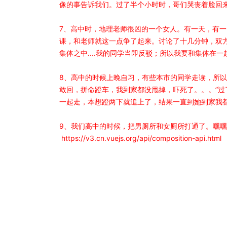
像的事告诉我们。过了半个小时时，哥们哭丧着脸回
7、高中时，地理老师很凶的一个女人。有一天，有
课，和老师就这一点争了起来。讨论了十几分钟，双
集体之中....我的同学当即反驳；所以我要和集体在
8、高中的时候上晚自习，有些本市的同学走读，所以
敢回，拼命蹬车，我到家都没甩掉，吓死了。。。”过
一起走，本想蹬两下就追上了，结果一直到她到家我都
9、我们高中的时候，把男厕所和女厕所打通了。嘿
https://v3.cn.vuejs.org/api/composition-api.html