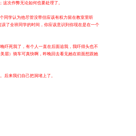
；这次作弊无论如何也要处理了。
那个同学认为他尽管没带但应该有权力留在教室里听
耽误了全班同学的时间，你应该意识到你现在是在一个
昨晚吓死我了，有个人一直在后面追我，我吓得头也不
面的美眉）骑车可真快啊，昨晚回去看见她在前面想跟她
任。后来我们自己把洞堵上了。